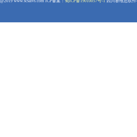
@2019 www.scsaivs.com ICP备案：
蜀ICP备19010057号-1
四川赛维思软件有
官方服务热线 18180830770