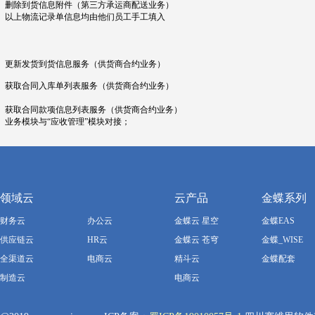
删除到货信息附件（第三方承运商配送业务）
以上物流记录单信息均由他们员工手工填入
更新发货到货信息服务（供货商
合约业务
）
获取合同入库单列表服务（供货商
合约业务
）
获取合同款项信息列表服务（供货商
合约业务
）
业务模块与“应收管理”模块对接；
领域云
云产品
金蝶系列
财务云
办公云
金蝶云 星空
金蝶EAS
供应链云
HR云
金蝶云 苍穹
金蝶_WISE
全渠道云
电商云
精斗云
金蝶配套
制造云
电商云